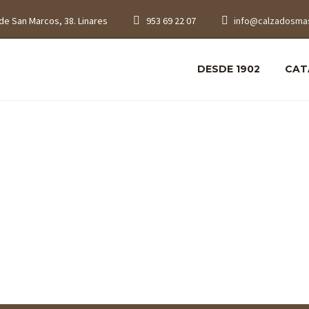
de San Marcos, 38. Linares
953 69 22 07
info@calzadosma
DESDE 1902
CAT