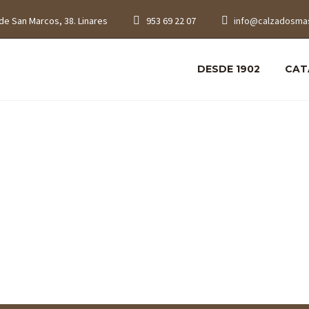
de San Marcos, 38. Linares
953 69 22 07
info@calzadosma
DESDE 1902
CAT