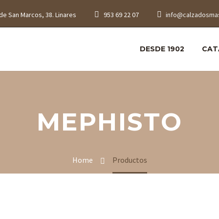
de San Marcos, 38. Linares
953 69 22 07
info@calzadosma
DESDE 1902
CAT
MEPHISTO
Home
Productos