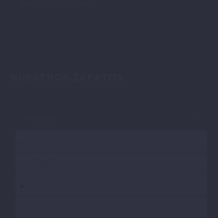
AVISO DE COOKIES
NUESTROS ZAPATOS
HOMBRE
CASA
CASUAL
CONFORT
VESTIR