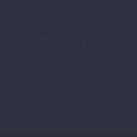
SEBAGO
ZAPATO
B76654
CASTELLANO.
ANTIQUE
MOD
BROWN
LIDERADO.
(BURDEOS)
ANTIFAZ
BURDEOS.
195,00
€
PISO
GOMA.
82,00
€