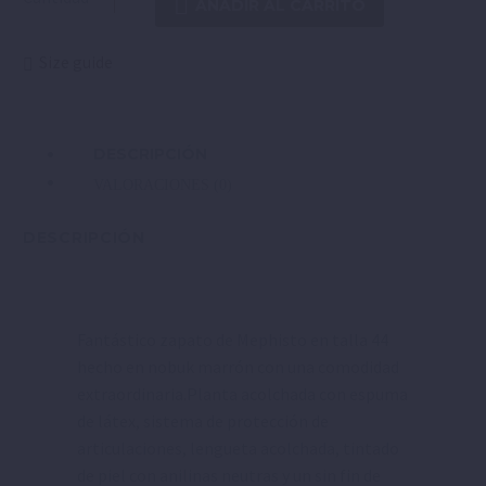
AÑADIR AL CARRITO
Size guide
DESCRIPCIÓN
VALORACIONES (0)
DESCRIPCIÓN
Fantástico zapato de Mephisto en talla 44
hecho en nobuk marrón con una comodidad
extraordinaria.Planta acolchada con espuma
de látex, sistema de protección de
articulaciones, lengueta acolchada, tintado
de piel con anilinas neutras y un sin fin de