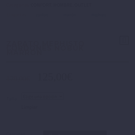
Categorías:
CONFORT
,
HOMBRE
,
OUTLET
.
Etiquetas:
confort
marrón
Mephisto
ZAPATO MEPHISTO
CORDONES NOBUK
MARRÓN
125,00
€
179,00
€
Talla
Limpiar
Cantidad