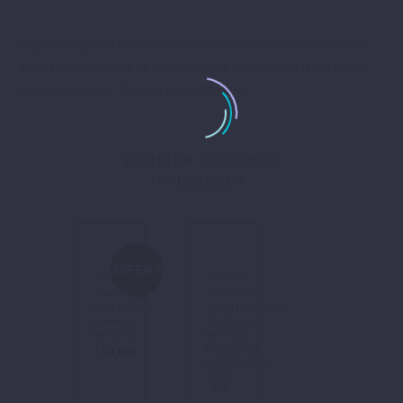
Zapato Mephisto en nobuk marrón de cordones. Suela de
goma con sistema de absorción de impactos en el talón y
piel agujereada. Zapato muy cómodo.
TAMBIÉN TE PODRÍA
INTERESAR
¡OFERTA!
ZAPATO
ZAPATO
LOTTUSSE
CASTELLANO
L48852
ANTIFAZ
NEGRO
NEGRO.
MODELO
159,00
€
LIDERADO.
PISO
DE
CUERO.