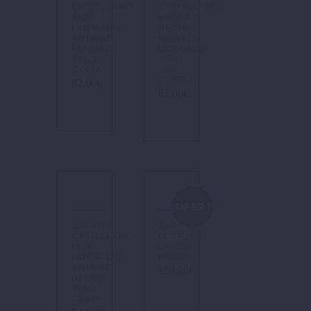
CASTELLANO.
CASTELLANO
MOD
ANTIFAZ
LIDERADO.
NEGRO.
ANTIFAZ
MODELO
BURDEOS.
LIDERADO.
PISO
PISO
GOMA.
DE
CUERO.
82,00
€
82,00
€
¡OFERTA!
ZAPATO
ZAPATO
CASTELLANO.
LOTTUSSE
MOD.
L48852
LIDERADO.
NEGRO
ANTIFAZ
159,00
€
NEGRO.
PISO
GOMA.