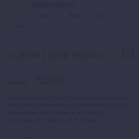
Categorías:
CONFORT
,
HOMBRE
.
Etiquetas:
bordones
fluchos
negro
plantilla
FLUCHOS 8498 NEGRO
72,00
€
89,00
€
Zapato de cordones negro de Fluchos con suela de goma en
la que va integrado un sistema de absorción de impactos.
Lleva plantilla intercambiable y una horma muy
contrastada para ofrecer el mayor confort.