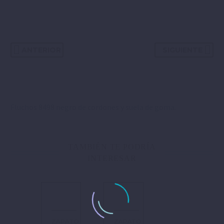
ANTERIOR
SIGUIENTE
Fluchos 8498 negro de cordones y suela de goma.
TAMBIÉN TE PODRÍA
INTERESAR
ZAPATO
ZAPATO