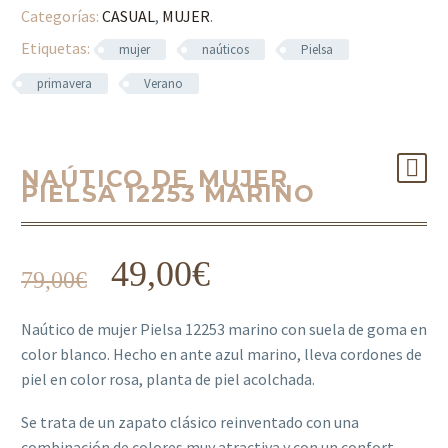
Categorías:
CASUAL
,
MUJER
.
Etiquetas:
mujer
naúticos
Pielsa
primavera
Verano
NAÚTICO DE MUJER
PIELSA 12253 MARINO
49,00
€
79,00
€
Naútico de mujer Pielsa 12253 marino con suela de goma en
color blanco. Hecho en ante azul marino, lleva cordones de
piel en color rosa, planta de piel acolchada.
Se trata de un zapato clásico reinventado con una
combinación de colores muy atractiva y con un confort