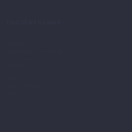
ENCUÉNTRANOS
LINARES
Corredera de San Marcos, 38.
23700. Linares. Jaén.
953 692 207
JAÉN
C/Navas de Tolosa 13.
Jaén.
953 221 880