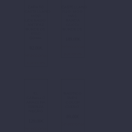
ZAPATO
CASTELLANO
CASTELLANO.
1920. MOD.
MOD
MAS.
LIDERADO.
BANDA
ANTIFAZ
GUCCI.
BURDEOS.
BURDEOS.
PISO
GOMA.
149,00
€
Seleccionar
82,00
€
opciones
Seleccionar
opciones
EL
NAÚTICO
CABALLO
SNIPE.
ARACENA
COLOR
TRENZA
CUERO.
NEGRO
89,00
€
129,00
€
Seleccionar
Seleccionar
opciones