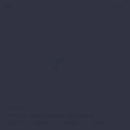
SKU:
N/D
.
Categorías:
CASUAL
,
HOMBRE
,
NOVEDADES
.
Etiquetas:
docksides
naútico
Sebago