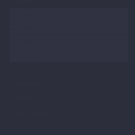
HOMBRE
CASA
CASUAL
CONFORT
VESTIR
MUJER
NOVEDADES
OUTLET
SIN CATEGORÍA