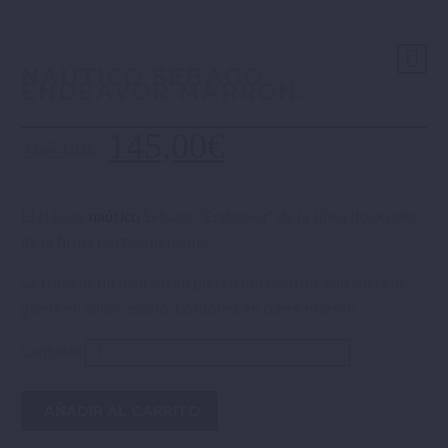
NAÚTICO SEBAGO
ENDEAVOR MARRÓN.
145,00
€
165,00
€
El clásico
naútico
Sebago “Endeavor” de la línea Docksides
de la firma norteamericana.
Se trata de un nautico en piel ciclón marrón con suela de
goma en color oscuro. Cordones en cuero marrón
Cantidad
AÑADIR AL CARRITO