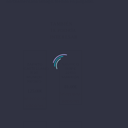
norteamericana Sebago. Medido en pulgadas.
TAMBIÉN
TE PODRÍA
INTERESAR
ZAPATO
NAÚTICO
CASTELLANO
SNIPE
1920.
22310
MUNICH.
MARRÓN
NEGRO.
81,00
€
125,00
€
Seleccionar
Seleccionar
opciones
opciones