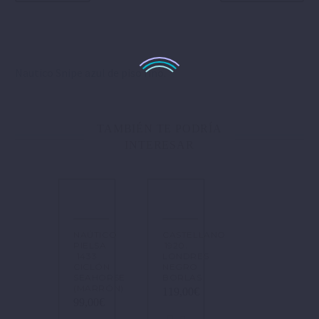
Nautico Snipe azul de piso fino.
TAMBIÉN TE PODRÍA
INTERESAR
NAÚTICO
CASTELLANO
PIELSA
1920.
1433
LONDRES
CICLÓN
NEGRO.
SEAHORSE
BORLAS.
(MARRÓN)
119,00
€
99,00
€