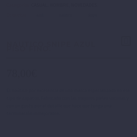
Categorías:
CASUAL
,
HOMBRE
,
NOVEDADES
.
Etiquetas:
azul
naútico
Snipe
NAUTICO SNIPE AZUL
PISO FINO.
78,00
€
El naútico por excelencia de una marca especializada en ese
tipo de zapatos. Fabricado con las mejores pieles vacunas y
con un gusto por el detalle que hace que tenga una
terminación inmejorable.