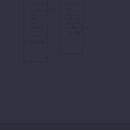
CASTELLANO
SEBAGO
1920.
B76654
MOD.
ANTIQUE
MAS.
BROWN
BANDA
(BURDEOS)
GUCCI.
195,00
€
BURDEOS.
149,00
€