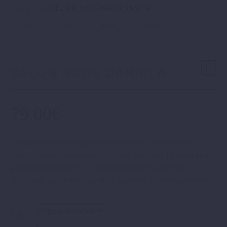
Categorías:
MUJER
,
NOVEDADES
,
VESTIR
.
Etiquetas:
nude
salón
tacón
SALÓN NUDE DANIELA
79,00
€
Precioso zapato de salón en color nude. Hecho en piel
tanto el exterior como los forros y la planta. La suela es de
goma antideslizante. Leva una plataforma interior
acolchada que le da un confort especial. Tacón intermedio.
Talla