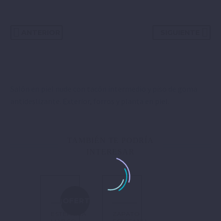
ANTERIOR
SIGUIENTE
Salón en piel nude con tacón intermedio y piso de goma
antideslizante. Exterior, forros y planta en piel.
TAMBIÉN TE PODRÍA
INTERESAR
¡OFERTA!
ESTEFANÍA
ZAPATO