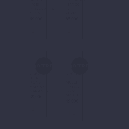
MARCO
ESTEFANÍA
4919
MARCO
BUGANVILLA
5065
CLOVER
FUXIA.
69,00
€
85,00
€
¡OFERTA!
¡OFERTA!
CUÑA
NAÚTICO
TONI
DE
PONS
MUJER
ANDROS
PIELSA
NARANJA
12253
MARINO
39,00
€
49,00
€