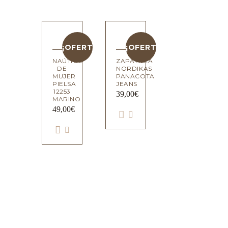
¡OFERTA!
¡OFERTA!
NAÚTICO
ZAPATILLA
DE
NORDIKAS
MUJER
PANACOTA
PIELSA
JEANS
12253
39,00
€
MARINO
49,00
€