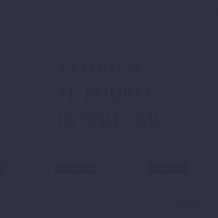
 animal print de serpiente con altura de unos 11 centímetros y pla
TAMBIÉN
TE PODRÍA
INTERESAR
!
¡OFERTA!
¡OFERTA!
S
KARMINE 9100
NAÚTICO DE MUJER
DE
BURDEOS
PIELSA 12253 MARINO
S
TACHUELAS