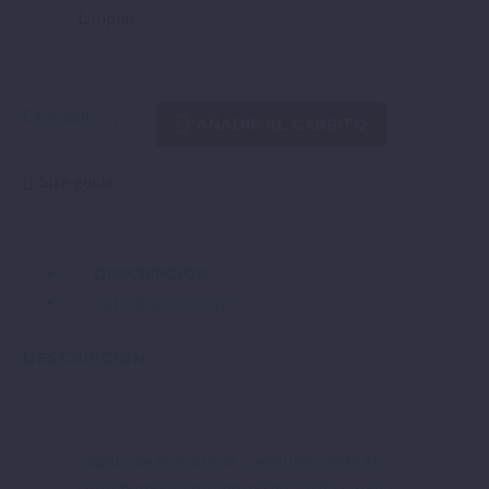
Limpiar
Cantidad
AÑADIR AL CARRITO
Size guide
DESCRIPCIÓN
VALORACIONES (0)
DESCRIPCIÓN
Zapato de hombre de Castellano 1920 en
color burdeos con adorno de antifaz. Suela