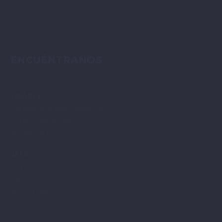
ENCUÉNTRANOS
LINARES
Corredera de San Marcos, 38.
23700. Linares. Jaén.
953 692 207
JAÉN
C/Navas de Tolosa 13.
Jaén.
953 221 880