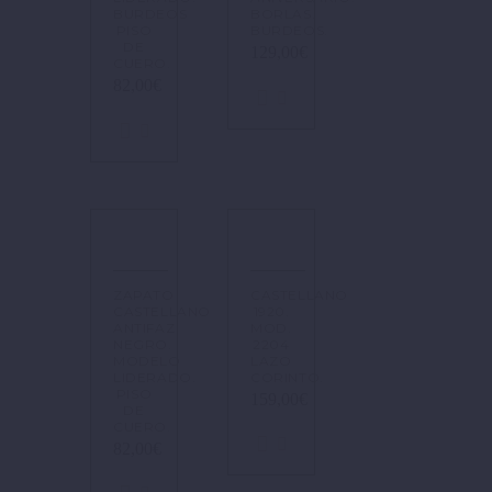
BURDEOS
BORLAS.
PISO
BURDEOS.
DE
129,00
€
CUERO.
82,00
€
ZAPATO
CASTELLANO
CASTELLANO
1920.
ANTIFAZ
MOD.
NEGRO.
2204
MODELO
LAZO
LIDERADO.
CORINTO.
PISO
159,00
€
DE
CUERO.
82,00
€