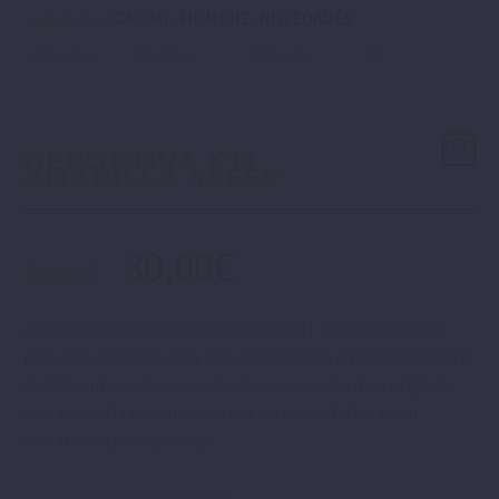
Categorías:
CASUAL
,
HOMBRE
,
NOVEDADES
.
Etiquetas:
Deportiva
primavera
Xti
DEPORTIVA XTI
AMARILLA 49660
30,00
€
39,00
€
Zapatilla con cordones de la marca Xti. Zapatilla básica
pero con un diseño muy actual. Fabricada en material textil
de diferentes colores que le dan un aspecto muy original.
Una zapatilla de tendencia que no podrá faltar en tu
armario esta temporada.