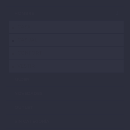
HOMBRE
CASA
CASUAL
CONFORT
VESTIR
MUJER
NOVEDADES
OUTLET
SIN CATEGORÍA