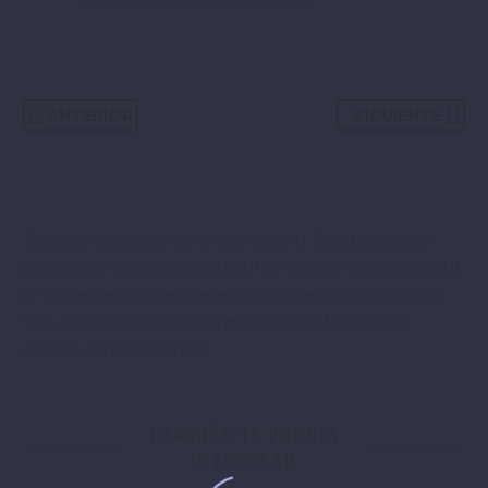
ANTERIOR
SIGUIENTE
Zapatilla con cordones de la marca Xti. Zapatilla básica
pero con un diseño muy actual. Fabricada en material textil
de diferentes colores que le dan un aspecto muy original.
Una zapatilla de tendencia que no podrá faltar en tu
armario esta temporada.
TAMBIÉN TE PODRÍA
INTERESAR