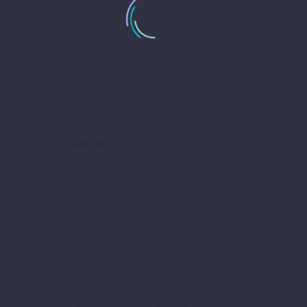
CASTELLANO
ZAPATO
1920.
BORLAS
MOD.
TIPO
MAS.
APACHE.
BANDA
CARBONEROS.
GUCCI.
59,00
€
BURDEOS.
149,00
€
ZAPATO
CASTELLANO
CASTELLANO.
1920.
MOD
MOD
LIDERADO.
ANIVERSARIO.