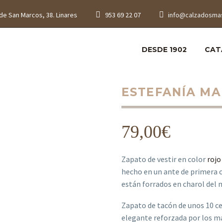
de San Marcos, 38. Linares
953 69 22 07
info@calzadosma
DESDE 1902
CAT
ESTEFANÍA MA
79,00
€
Zapato de vestir en color
rojo
hecho en un ante de primera c
están forrados en charol del 
Zapato de tacón de unos 10 
elegante reforzada por los mat