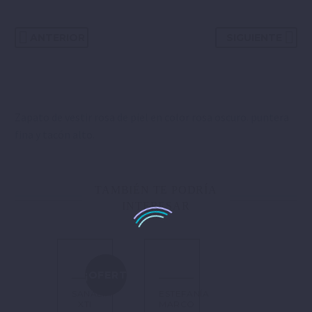
ANTERIOR
SIGUIENTE
Zapato de vestir rosa de piel en color rosa oscuro. puntera
fina y tacón alto.
TAMBIÉN TE PODRÍA
INTERESAR
¡OFERTA!
SANALIA
ESTEFANÍA
XTI
MARCO