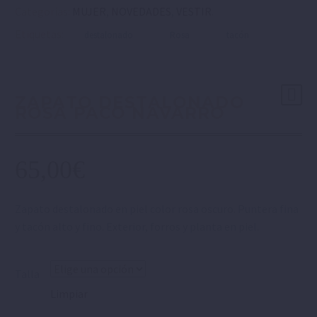
Categorías:
MUJER
,
NOVEDADES
,
VESTIR
.
Etiquetas:
destalonado
Rosa
tacón
ZAPATO DESTALONADO
ROSA PACO NAVARRO
65,00
€
Zapato destalonado en piel color rosa oscuro. Puntera fina
y tacón alto y fino. Exterior, forros y planta en piel.
Talla
Limpiar