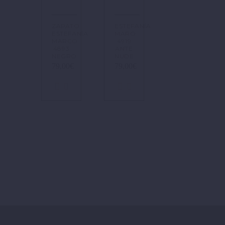
ZAPATO
ESTEFANÍA
ESTEFANÍA
MARO
MARCO
4919
4893
ANTE
NEGRO.
NUDE
79,00
€
79,00
€