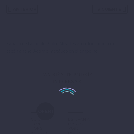
ANTERIOR
SIGUIENTE
Zapato de tacón de Pedro Miralles en color camel con
tacón ancho. Adorno metálico en el empeine.
TAMBIÉN TE PODRÍA
INTERESAR
¡OFERTA!
CUÑA
ESTEFANÍA
TONI
MARCO
PONS
4893
ANDROS
ROJO