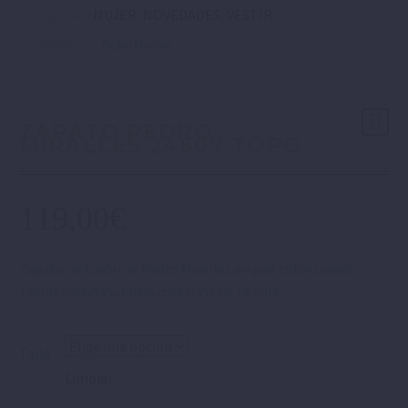
Categorías:
MUJER
,
NOVEDADES
,
VESTIR
.
Etiqueta:
Pedro Miralles
ZAPATO PEDRO
MIRALLES 24607 TOPO
119,00
€
Zapato de tacón de Pedro Miralles en piel color camel.
Tacón ancho y adorno metálico en la pala.
Talla
Limpiar